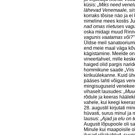
küsis:
„Miks need venelas
lähevad Venemaale, sii
korraks tõsise näo ja e
nimeline mees kostis Ju
nad omas riietuses vaguni
oska midagi muud Rinne
vagunis vaatamas või?”
Üldse meil sanatooriumi
end meie maal väga kõvas
kägistamine. Meelde on 
vineertahvel, mille kesk
haiged olid pargis narid
hommikune saade „Viis m
kirikuülekanne. Kuid üh
pääses lahti võigas ven
mingisuguseid venekeels
vihaselt lausudes:
„Muud
rõdule ja keeras häälek
vahele, kui keegi keeras j
28. augustil kirjutati mi
hüvasti, surus minul ja m
lausus:
„Ajad ja elu on
Augusti lõpupoole oli sa
Minule kui maapoisile o
ilusad viljakahlud, suur