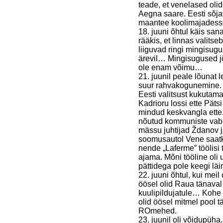
teade, et venelased oli
Aegna saare. Eesti sõja
maantee koolimajadess
18. juuni õhtul käis sa
rääkis, et linnas valit
liiguvad ringi mingisu
ärevil… Mingisugused jõ
ole enam võimu…
21. juunil peale lõunat 
suur rahvakogunemine. T
Eesti valitsust kukutama
Kadrioru lossi ette Päts
mindud keskvangla ette.
nõutud kommuniste vaba
mässu juhtijad Ždanov ja
soomusautol Vene saatko
nende „Laferme” töölisi
ajama. Mõni tööline oli 
pättidega pole keegi läi
22. juuni õhtul, kui mei
öösel olid Raua tänaval
kuulipildujatule… Kohe 
olid öösel mitmel pool 
ROmehed.
23. juunil oli võidupüh