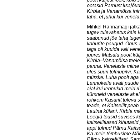
ootasid Pärnust lisajõude
Kirbla ja Vanamõisa ini
taha, et juhul kui venel
Mihkel Rannamägi jätka
tugev tulevahetus käis 
saabunud jõe taha tuge
kahurite paugud. Õhus v
taga oli kuulda vali ven
juures Matsalu poolt kül
Kirbla–Vanamõisa teele.
panna. Venelaste miine 
üles suuri tolmupilvi. 
mürske. Luha poolt aga 
Lennukeile avati puude a
ajal kui lennukid meid r
kümneid venelaste ahelik
rohkem Kasarilt tuleva 
teade, et Kaitseliit pe
Lautna külani. Kirbla m
Leegid tõusid suvises k
kaitseliitlased kihutasi
appi tulnud Pärnu Kaits
Ka meie tõmbusime Mõi
Pärnu kaitseliitlast. S