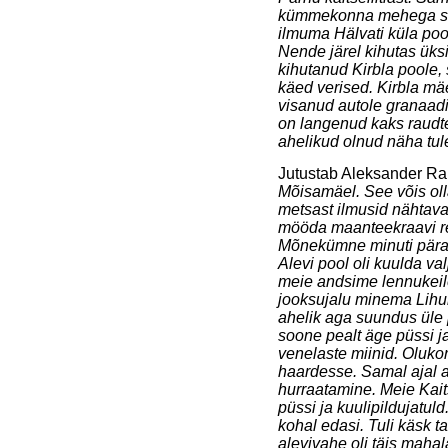
kümmekonna mehega saks
ilmuma Hälvati küla poo
Nende järel kihutas üksi
kihutanud Kirbla poole, 
käed verised. Kirbla m
visanud autole granaadi.
on langenud kaks raudt
ahelikud olnud näha tul
Jutustab Aleksander R
Mõisamäel. See võis olla
metsast ilmusid nähtav
mööda maanteekraavi re
Mõnekümne minuti pärast
Alevi pool oli kuulda va
meie andsime lennukeile
jooksujalu minema Lihu
ahelik aga suundus üle 
soone pealt äge püssi j
venelaste miinid. Olukor
haardesse. Samal ajal ag
hurraatamine. Meie Kai
püssi ja kuulipildujatul
kohal edasi. Tuli käsk t
alevivahe oli täis mahal