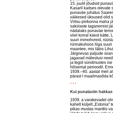
15. juulil jõudsid punav
Kasaril kaitses olevate
punaväe juhatus Saarem
väikesed üksused olid s
Virtsu piirkonna maha 
sakslaste taganemist jäi
nädalaks punaväe terror
viiel korral käest kätte.
suuri inimohvreid, rüüs
rünnakuhoos liiga suuri 
maantee, mis läbis Lihu
Järgnevas paljude siian
jagavad mälestusi need
ja tegid sündmustes ise
hilisemal perioodil. Enn
1939.–40. aastal meil al
pärast I maailmasõda kõ
* * *
Kui punalaviin hakka
1939. a varakevadel olin
kahelt küljelt „Estonia”
pikas mustas mantlis v