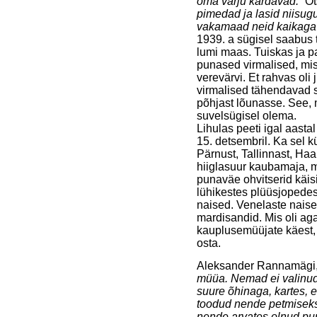
oma varju kardavad.”
Ot
pimedad ja lasid niisug
vakamaad neid kaikaga
1939. a sügisel saabus 
lumi maas. Tuiskas ja 
punased virmalised, mis
verevärvi. Et rahvas oli 
virmalised tähendavad 
põhjast lõunasse. See, m
suvelsügisel olema.
Lihulas peeti igal aastal
15. detsembril. Ka sel k
Pärnust, Tallinnast, Haa
hiiglasuur kaubamaja, m
punaväe ohvitserid käis
lühikestes plüüsjopedes
naised. Venelaste naised
mardisandid. Mis oli aga
kauplusemüüjate käest, e
osta.
Aleksander Rannamägi, L
müüa. Nemad ei valinud 
suure õhinaga, kartes, 
toodud nende petmiseks. 
nende arvates olnud pun