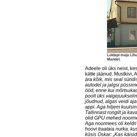
Loidapi maja Lihu
Mandel.
Adeele oli üks neist, k
kätte jäänud. Mustkivi, 
ära kõik, mis seal sündis
autodel ja jalgsi püssi
ööd, enne kui mõrtsuka
poolt üks valgejuukselin
jõudnud, algas veidi aj
appi. Aga hiljem kuulsin
Tallinnast rongilt ja k
olid GPU mehed noormehe
Aga noormees oli keldri 
hoovi traataia nurka, ku
küsis Oskar: „Kas käisi