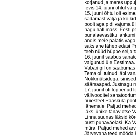
korjanud ja meres uppu
levis 14. juuni õhtul väl
15. juuni õhtul oli esim
sadamast välja ja kõiki
poolt aga pidi vajuma 
nagu hall mass. Eesti po
punalaevastiku lahkumi
andis meie palatis väga 
sakslane läheb edasi P
teeb nüüd hüppe selja t
16. juunil saabus sana
valgunud üle Eestimaa. 
Vabariigil on saabumas 
Tema oli tulnud läbi va
Nokkmütsidega, sinised j
säärsaapad. Justnagu 
17. juunil oli lõppenud
välivooditel sanatooriu
puiesteel Pääsküla poolt
lähemale. Paljud mehed 
läks lühike tänav otse V
Linna suunas läksid kõrg
püsti punaväelasi. Ka
müra. Paljud mehed arva
Järvevana teed mööda ku