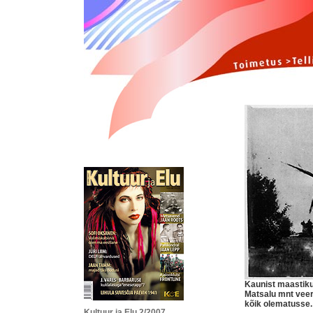
Kaunist maastiku
Matsalu mnt veere
kõik olematusse.
Kultuur ja Elu 2/2007