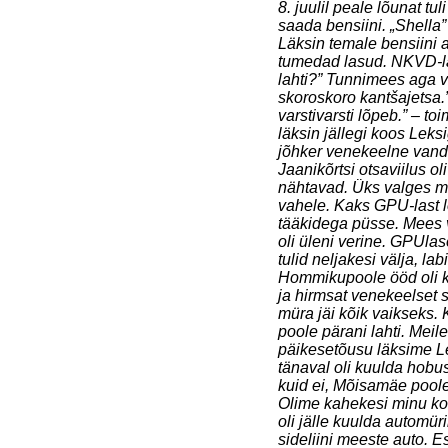
8. juulil peale lõunat tu
saada bensiini. „Shella”
Läksin temale bensiini 
tumedad lasud. NKVD-lane
lahti?” Tunnimees aga v
skoroskoro kantšajetsa.”
varstivarsti lõpeb.” – t
läksin jällegi koos Lek
jõhker venekeelne vand
Jaanikõrtsi otsaviilus o
nähtavad. Üks valges ma
vahele. Kaks GPU-last 
tääkidega püsse. Mees v
oli üleni verine. GPUla
tulid neljakesi välja, 
Hommikupoole ööd oli ku
ja hirmsat venekeelset 
müra jäi kõik vaikseks.
poole pärani lahti. Mei
päikesetõusu läksime Le
tänaval oli kuulda hobu
kuid ei, Mõisamäe poole
Olime kahekesi minu kort
oli jälle kuulda automür
sideliini meeste auto. E