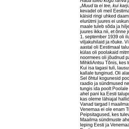
Häda tuleb kogu rahva p
„Muud ta ei tee, kui kar
kevadel oli meil Eestima
käisid ringi uhked daamid
elurütmi juures ei usku
maale tuleb sõda ja hil
juures ikka nii, et õnne 
1. september 1939 oli il
viljakuhilaid ja rõuke. 
aastal oli Eestimaal tal
külas oli poolakaid mit
noormees oli jõudnud pa
MihkliAntsu Tõnis, kes 
Kui isa tagasi tuli, lau
kallale tunginud. Oli al
Sel õhtul kogunesid poo
raadio ja sündmused ne
tungis ida poolt Poolal
ahel pani ka Eesti talup
kas oleme lähiajal hal
Vanad targad I maailmas
Venemaa ei ole enam Tsa
Peipsitagused, kes tulevad
Maailma sündmuste ahe
leping Eesti ja Venemaa