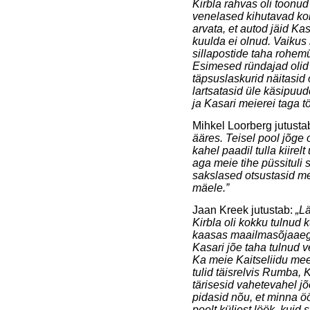
Kirbla rahvas oli toonu
venelased kihutavad kohe
arvata, et autod jäid Ka
kuulda ei olnud. Vaikus 
sillapostide taha rohemü
Esimesed ründajad olid 
täpsuslaskurid näitasid
lartsatasid üle käsipuu
ja Kasari meierei taga t
Mihkel Loorberg jutusta
ääres. Teisel pool jõge 
kahel paadil tulla kiirel
aga meie tihe püssituli 
sakslased otsustasid m
mäele.”
Jaan Kreek jutustab:
„Lä
Kirbla oli kokku tulnud
kaasas maailmasõjaaegse
Kasari jõe taha tulnud ve
Ka meie Kaitseliidu mees
tulid täisrelvis Rumba, 
tärisesid vahetevahel j
pidasid nõu, et minna ö
poolt küljest löök, kuid